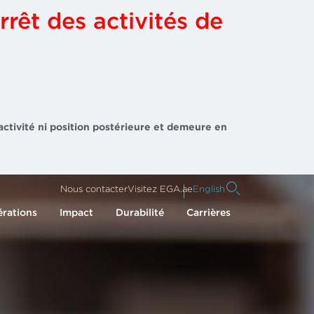
rrêt des activités de
activité ni position postérieure et demeure en
Nous contacter
Visitez EGA.ae
English
rations
Impact
Durabilité
Carrières