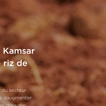
e Kamsar
 riz de
 du secteur
mis daugmenter
ées dans des