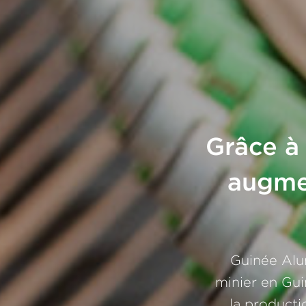
Grâce à
augmen
Guinée Alu
minier en Gui
la producti