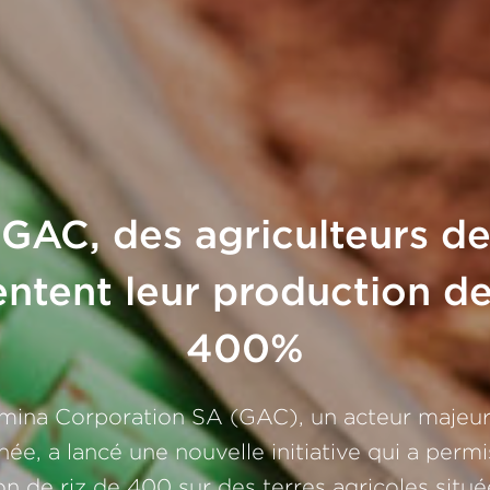
 GAC, des agriculteurs d
tent leur production de
400%
mina Corporation SA (GAC), un acteur majeur
née, a lancé une nouvelle initiative qui a per
on de riz de 400 sur des terres agricoles situ