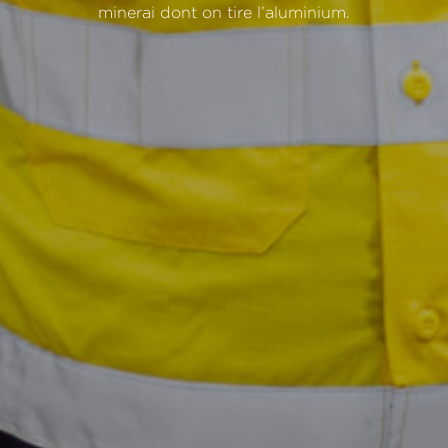
minerai
dont
on
tire
l’aluminium.