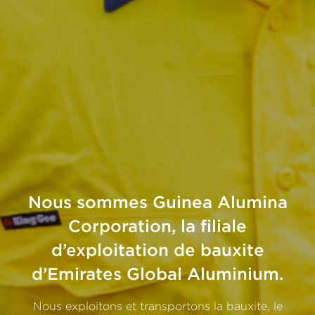
Nous
sommes
Guinea
Alumina
Corporation,
la
filiale
d’exploitation
de
bauxite
d’Emirates
Global
Aluminium.
Nous
exploitons
et
transportons
la
bauxite,
le