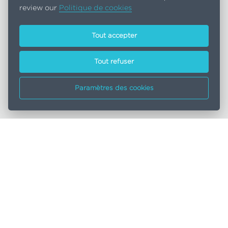
review our
Politique de cookies
244M$
millions de dollars injecté dans
l’économie guinéenne en 2024
Tout accepter
Tout refuser
~400M
de tonnes de ressources minérales en
bauxite à exploiter d’ici 2040
Paramètres des cookies
1.4G$
d’investissement total pour développer
le projet
1ère
société en Guinée à obtenir la
certification ASI