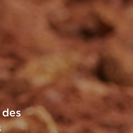
 des
s