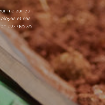
eur majeur du
ployés et ses
tion aux gestes