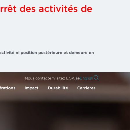
rrêt des activités de
activité ni position postérieure et demeure en
Nous contacter
Visitez EGA.ae
English
rations
Impact
Durabilité
Carrières