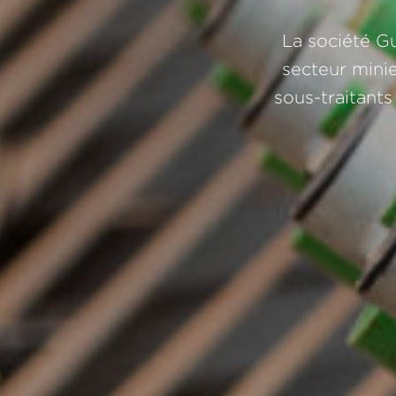
La société G
secteur mini
sous-traitants